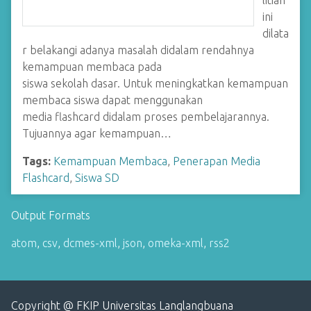
litian
ini
dilata
r belakangi adanya masalah didalam rendahnya
kemampuan membaca pada
siswa sekolah dasar. Untuk meningkatkan kemampuan
membaca siswa dapat menggunakan
media flashcard didalam proses pembelajarannya.
Tujuannya agar kemampuan…
Tags:
Kemampuan Membaca
,
Penerapan Media
Flashcard
,
Siswa SD
Output Formats
atom
,
csv
,
dcmes-xml
,
json
,
omeka-xml
,
rss2
Copyright @ FKIP Universitas Langlangbuana