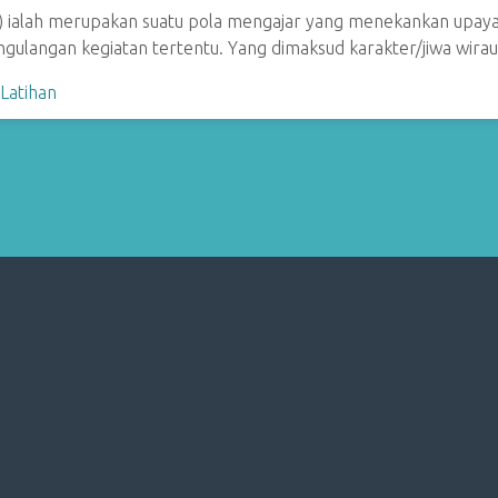
l) ialah merupakan suatu pola mengajar yang menekankan upay
gulangan kegiatan tertentu. Yang dimaksud karakter/jiwa wir
,
Latihan