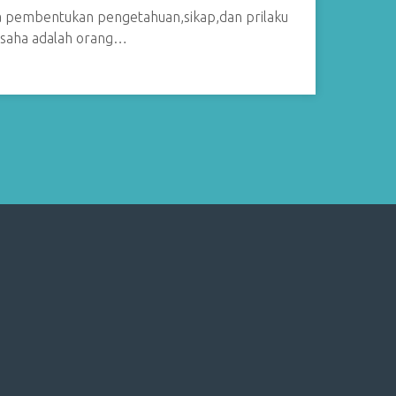
a pembentukan pengetahuan,sikap,dan prilaku
ausaha adalah orang…