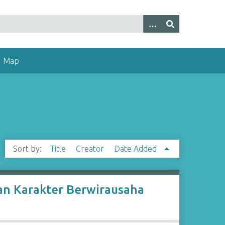
Map
Sort by:
Title
Creator
Date Added
kan Karakter Berwirausaha