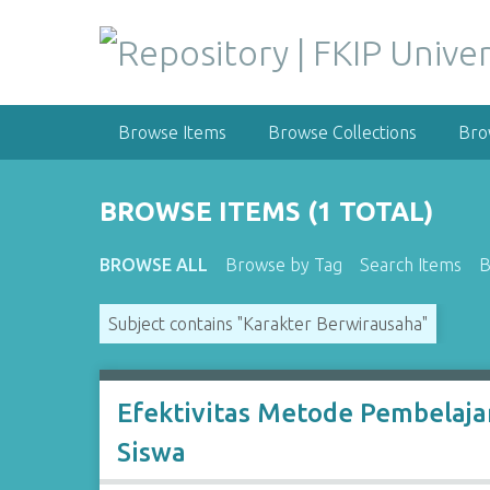
S
k
i
p
t
Browse Items
Browse Collections
Bro
o
m
a
BROWSE ITEMS (1 TOTAL)
i
n
BROWSE ALL
Browse by Tag
Search Items
B
c
o
Subject contains "Karakter Berwirausaha"
n
t
e
n
Efektivitas Metode Pembelaja
t
Siswa