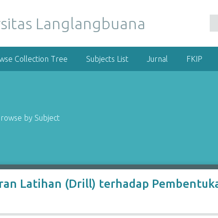
wse Collection Tree
Subjects List
Jurnal
FKIP
rowse by Subject
ran Latihan (Drill) terhadap Pembentu