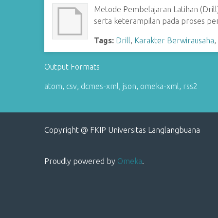
Metode Pembelajaran Latihan (Dril
serta keterampilan pada proses pen
Tags:
Drill
,
Karakter Berwirausaha
Output Formats
atom
,
csv
,
dcmes-xml
,
json
,
omeka-xml
,
rss2
Copyright @ FKIP Universitas Langlangbuana
Proudly powered by
Omeka
.