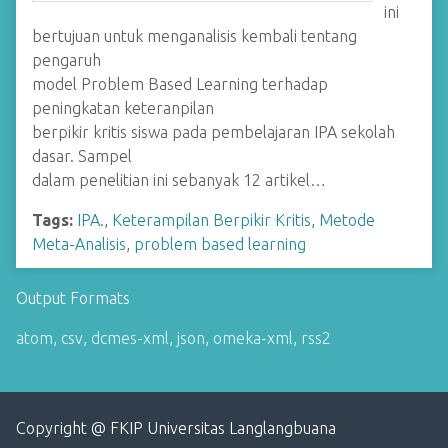
ini
bertujuan untuk menganalisis kembali tentang
pengaruh
model Problem Based Learning terhadap
peningkatan keteranpilan
berpikir kritis siswa pada pembelajaran IPA sekolah
dasar. Sampel
dalam penelitian ini sebanyak 12 artikel…
Tags:
IPA.
,
Keterampilan Berpikir Kritis
,
Metode
Meta-Analisis
,
problem based learning
Output Formats
atom
,
csv
,
dcmes-xml
,
json
,
omeka-xml
,
rss2
Copyright @ FKIP Universitas Langlangbuana