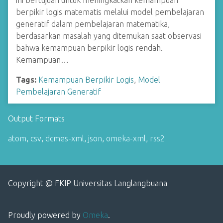
ini bertujuan untuk meningkatkan kemampuan
berpikir logis matematis melalui model pembelajaran
generatif dalam pembelajaran matematika,
berdasarkan masalah yang ditemukan saat observasi
bahwa kemampuan berpikir logis rendah.
Kemampuan…
Tags:
Kemampuan Berpikir Logis
,
Model
Pembelajaran Generatif
Output Formats
atom
,
csv
,
dcmes-xml
,
json
,
omeka-xml
,
rss2
Copyright @ FKIP Universitas Langlangbuana
Proudly powered by
Omeka
.