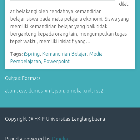
dilat
ar belakangi oleh rendahnya kemandirian
belajar siswa pada mata pelajara ekonomi. Siswa yang
memiliki kemandirian belajar yang baik tidak
bergantung kepada orang lain, mengumpulkan tugas
tepat waktu, memiliki inisiatif yang…
Tags:
iSpring
,
Kemandirian Belajar
,
Media
Pembelajaran
,
Powerpoint
Output Formats
atom
,
csv
,
dcmes-xml
,
json
,
omeka-xml
,
rss2
Copyright @ FKIP Universitas Langlangbuana
Proudly powered by
Omeka
.