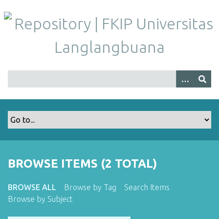
S
k
i
p
t
o
m
a
i
n
c
o
n
t
BROWSE ITEMS (2 TOTAL)
e
n
BROWSE ALL
Browse by Tag
Search Items
t
Browse by Subject