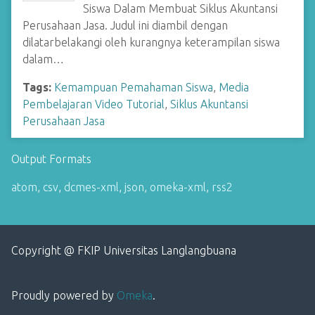
Siswa Dalam Membuat Siklus Akuntansi
Perusahaan Jasa. Judul ini diambil dengan
dilatarbelakangi oleh kurangnya keterampilan siswa
dalam…
Tags:
Kemampuan Pemahaman Siswa
,
Media
Pembelajaran Video Tutorial
,
Siklus Akuntansi
Perusahaan Jasa
Output Formats
atom
,
csv
,
dcmes-xml
,
json
,
omeka-xml
,
rss2
Copyright @ FKIP Universitas Langlangbuana
Proudly powered by
Omeka
.