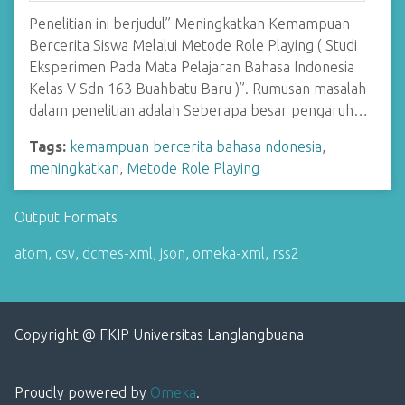
Penelitian ini berjudul” Meningkatkan Kemampuan
Bercerita Siswa Melalui Metode Role Playing ( Studi
Eksperimen Pada Mata Pelajaran Bahasa Indonesia
Kelas V Sdn 163 Buahbatu Baru )”. Rumusan masalah
dalam penelitian adalah Seberapa besar pengaruh…
Tags:
kemampuan bercerita bahasa ndonesia
,
meningkatkan
,
Metode Role Playing
Output Formats
atom
,
csv
,
dcmes-xml
,
json
,
omeka-xml
,
rss2
Copyright @ FKIP Universitas Langlangbuana
Proudly powered by
Omeka
.