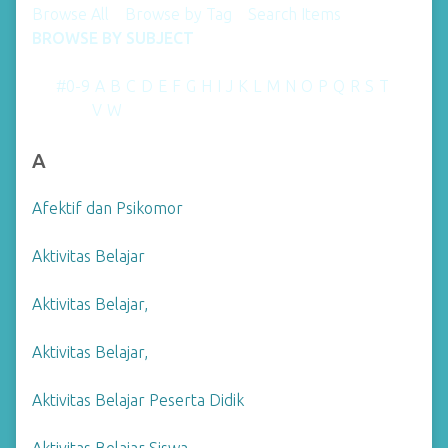
Browse All
Browse by Tag
Search Items
BROWSE BY SUBJECT
#0-9
A
B
C
D
E
F
G
H
I
J
K
L
M
N
O
P
Q
R
S
T
V
W
U
X
Y
Z
A
Afektif dan Psikomor
Aktivitas Belajar
Aktivitas Belajar,
Aktivitas Belajar,
Aktivitas Belajar Peserta Didik