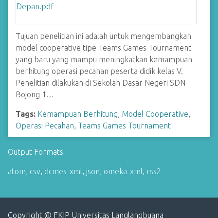
Tujuan penelitian ini adalah untuk mengembangkan
model cooperative tipe Teams Games Tournament
yang baru yang mampu meningkatkan kemampuan
berhitung operasi pecahan peserta didik kelas V.
Penelitian dilakukan di Sekolah Dasar Negeri SDN
Bojong 1…
Tags:
Kemampuan Berhitung
,
Model Cooperative
,
Operasi Pecahan
,
Teams Games Tournament
Output Formats
atom
,
csv
,
dcmes-xml
,
json
,
omeka-xml
,
rss2
Copyright @ FKIP Universitas Langlangbuana