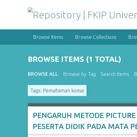
S
k
i
p
t
Browse Items
Browse Collections
Bro
o
m
a
BROWSE ITEMS (1 TOTAL)
i
n
BROWSE ALL
Browse by Tag
Search Items
B
c
o
Tags: Pemahaman konse
n
t
e
n
PENGARUH METODE PICTURE
t
PESERTA DIDIK PADA MATA 