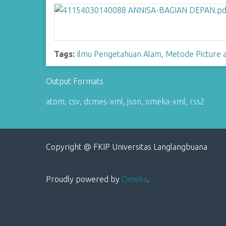
Tags:
Ilmu Pengetahuan Alam
,
Metode Picture a
Output Formats
atom
,
csv
,
dcmes-xml
,
json
,
omeka-xml
,
rss2
Copyright @ FKIP Universitas Langlangbuana
Proudly powered by
Omeka
.