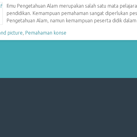
Ilmu Pengetahuan Alam merupakan salah satu mata pelajaran
pendidikan. Kemampuan pemahaman sangat diperlukan pese
Pengetahuan Alam, namun kemampuan peserta didik dal
nd picture
,
Pemahaman konse