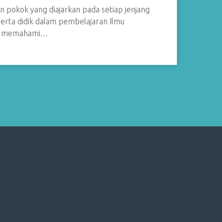
 pokok yang diajarkan pada setiap jenjang
rta didik dalam pembelajaran Ilmu
am memahami…