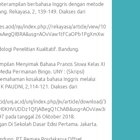
n keterampilan berbahasa Inggris dengan metode
ng. Rekayasa, 2, 139-149. Diakses dari
s.acid/nju/index.php://rekayasa/article/view/10
PAxAegQIBRA&usg=AOvVaw1tFCaOPb1PgXmXw
logi Penelitian Kualitatif. Bandung.
ampilan Menyimak Bahasa Prancis Siswa Kelas XI
ia Permainan Bingo. UNY : (Skripsi)
 pemahaman kosakata bahasa Inggris melalui
TK PAUDNI, 2,114-121. Diakses dari
d/unj.ac.id/unj/index.php/jiv/article/download/3
WH0KHVUDDz1QFjABegQ1ChAB&usg=AOvVaw3i
pada tanggal 26 Oktober 2018.
gan Di Sekolah Dasar Edisi Pertama. Jakarta.
Bandung. PT Remaja Rosdakarya Offset.