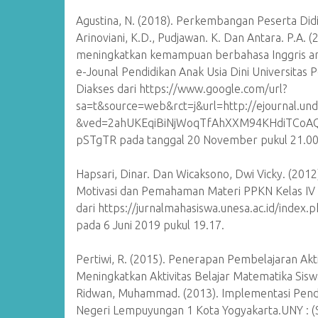
Agustina, N. (2018). Perkembangan Peserta Didi
Arinoviani, K.D., Pudjawan. K. Dan Antara. P.A.
meningkatkan kemampuan berbahasa Inggris ana
e-Jounal Pendidikan Anak Usia Dini Universitas
Diakses dari https://www.google.com/url?
sa=t&source=web&rct=j&url=http://ejournal.und
&ved=2ahUKEqiBiNjWoqTfAhXXM94KHdiTCoAQ
pSTgTR pada tanggal 20 November pukul 21.0
Hapsari, Dinar. Dan Wicaksono, Dwi Vicky. (20
Motivasi dan Pemahaman Materi PPKN Kelas IV 
dari https://jurnalmahasiswa.unesa.ac.id/index.
pada 6 Juni 2019 pukul 19.17.
Pertiwi, R. (2015). Penerapan Pembelajaran Ak
Meningkatkan Aktivitas Belajar Matematika Siswa 
Ridwan, Muhammad. (2013). Implementasi Pendi
Negeri Lempuyungan 1 Kota Yogyakarta.UNY : (S