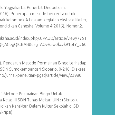
k. Yogyakarta. Penerbit Deepublish.
 (2016). Penerapan metode bercerita untuk
k kelompok A1 dalam kegiatan ekstrakulikuler,
 Pendidikan Ganesha, Volume 4(2016). Nomor.2.
iksha.ac.id/index.php/JJPAUD/article/view/7751
FjAGegQICBAB&usg=AOvVaw0kcvk91pLY_lz60
0
12). Pengaruh Metode Permainan Bingo terhadap
SDN Sumokembangsri Sidoarjo, 0-216. Diakses
php/jurnal-penelitian-pgsd/article/view/23980
tif Metode Permainan Bingo Untuk
Kelas III SDN Tunas Mekar. UIN : (Skripsi).
dikan Karakter Dalam Kultur Sekolah di SD
kripsi)