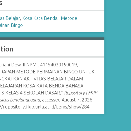
s
tas Belajar
,
Kosa Kata Benda.
,
Metode
inan Bingo
ation
itriani Dewi II NPM : 41154030150019,
ERAPAN METODE PERMAINAN BINGO UNTUK
NGKATKAN AKTIVITAS BELAJAR DALAM
ELAJARAN KOSA KATA BENDA BAHASA
IS KELAS 4 SEKOLAH DASAR,”
Repository | FKIP
sitas Langlangbuana
, accessed August 7, 2026,
//repository.fkip.unla.ac.id/items/show/284
.