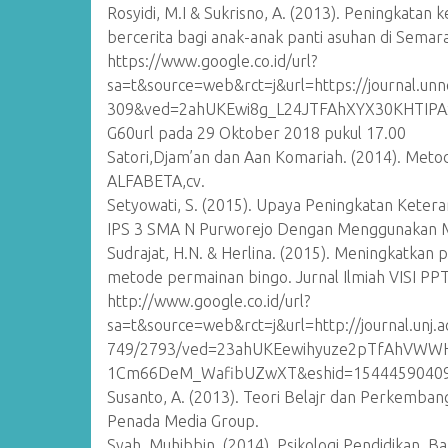
Rosyidi, M.I & Sukrisno, A. (2013). Peningkata
bercerita bagi anak-anak panti asuhan di Semara
https://www.google.co.id/url?
sa=t&source=web&rct=j&url=https://journal.unne
309&ved=2ahUKEwi8g_L24JTFAhXYX30KHTI
G60url pada 29 Oktober 2018 pukul 17.00
Satori,Djam’an dan Aan Komariah. (2014). Metodo
ALFABETA,cv.
Setyowati, S. (2015). Upaya Peningkatan Keter
IPS 3 SMA N Purworejo Dengan Menggunakan Med
Sudrajat, H.N. & Herlina. (2015). Meningkatkan
metode permainan bingo. Jurnal Ilmiah VISI PP
http://www.google.co.id/url?
sa=t&source=web&rct=j&url=http://journal.unj.aci
749/2793/ved=23ahUKEewihyuze2pTfAhVW
1Cm66DeM_WafibUZwXT&eshid=154445904097 
Susanto, A. (2013). Teori Belajr dan Perkemban
Penada Media Group.
Syah, Muhibbin. (2014). Psikologi Pendidikan. 