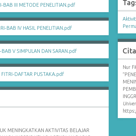
Tag
Aktivi
Perma
Cit
Nur F
“PEN
MENI
PEMB
INGGR
Univer
https:
K MENINGKATKAN AKTIVITAS BELAJAR