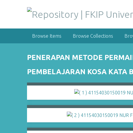
S
k
i
p
t
Browse Items
Browse Collections
Bro
o
m
a
PENERAPAN METODE PERMAI
i
n
PEMBELAJARAN KOSA KATA B
c
o
n
t
e
n
t