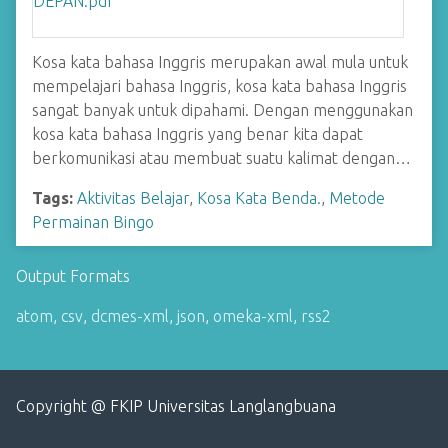
Kosa kata bahasa Inggris merupakan awal mula untuk
mempelajari bahasa Inggris, kosa kata bahasa Inggris
sangat banyak untuk dipahami. Dengan menggunakan
kosa kata bahasa Inggris yang benar kita dapat
berkomunikasi atau membuat suatu kalimat dengan…
Tags:
Aktivitas Belajar
,
Kosa Kata Benda.
,
Metode
Permainan Bingo
Output Formats
atom
,
csv
,
dcmes-xml
,
json
,
omeka-xml
,
rss2
Copyright @ FKIP Universitas Langlangbuana