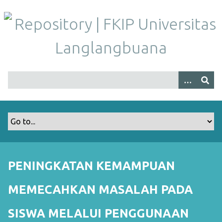
S
k
i
p
t
o
m
a
i
n
c
o
n
t
PENINGKATAN KEMAMPUAN
e
n
MEMECAHKAN MASALAH PADA
t
SISWA MELALUI PENGGUNAAN