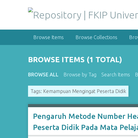
S
k
i
p
t
Browse Items
Browse Collections
Bro
o
m
a
BROWSE ITEMS (1 TOTAL)
i
n
BROWSE ALL
Browse by Tag
Search Items
B
c
o
Tags: Kemampuan Mengingat Peserta Didik
n
t
e
n
Pengaruh Metode Number Hea
t
Peserta Didik Pada Mata Pela