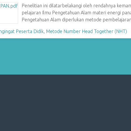
Penelitian ini dilatarbelakangi oleh rendahnya kem
pelajaran Ilmu Pengetahuan Alam materi energi pan
Pengetahuan Alam diperlukan metode pembelajaran
ingat Peserta Didik
,
Metode Number Head Together (NHT)