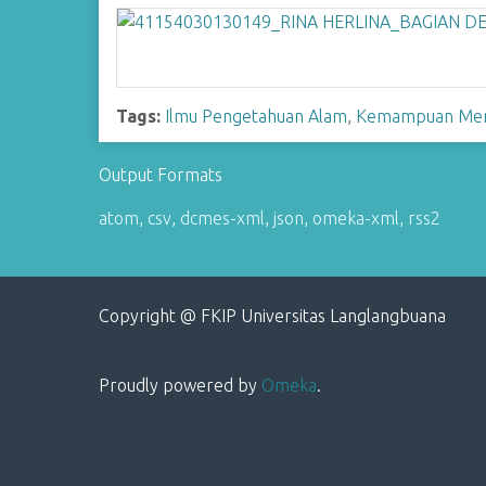
Tags:
Ilmu Pengetahuan Alam
,
Kemampuan Meng
Output Formats
atom
,
csv
,
dcmes-xml
,
json
,
omeka-xml
,
rss2
Copyright @ FKIP Universitas Langlangbuana
Proudly powered by
Omeka
.