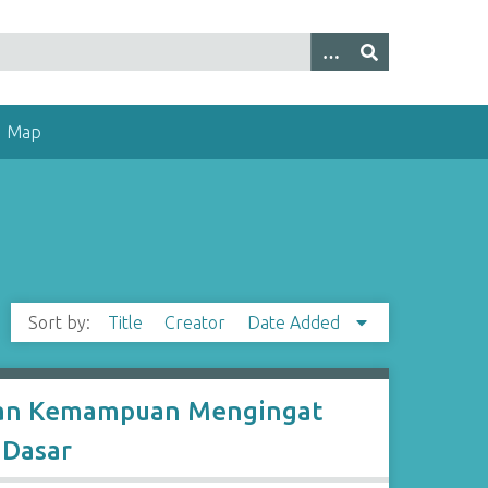
Map
Sort by:
Title
Creator
Date Added
tan Kemampuan Mengingat
 Dasar