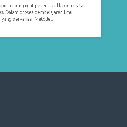
ampuan mengingat peserta didik pada mata
as. Dalam proses pembelajaran Ilmu
 yang bervariasi. Metode…