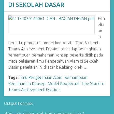
DI SEKOLAH DASAR
Pen
eliti
an
ini
berjudul pengaruh model kooperatif Tipe Student
Teams Achievement Division terhadap peningkatan
kemampuan pemahaman konsep peserta didik pada
mata pelajaran Ilmu Pengetahuan Alam di Sekolah
Dasar penelitian ini dilatar belakangi oleh…
Tags:
Ilmu Pengetahuan Alam
,
Kemampuan
Pemahaman Konsep
,
Model Kooperatif Tipe Student
Teams Achievement Division
Output Formats
atom
,
csv
,
dcmes-xml
,
json
,
omeka-xml
,
rss2