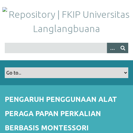
S
k
i
p
t
o
m
a
i
n
c
o
n
t
PENGARUH PENGGUNAAN ALAT
e
n
PERAGA PAPAN PERKALIAN
t
BERBASIS MONTESSORI