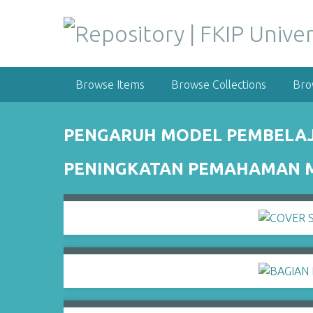
S
k
i
p
t
Browse Items
Browse Collections
Bro
o
m
a
PENGARUH MODEL PEMBELAJA
i
n
PENINGKATAN PEMAHAMAN MA
c
o
n
t
e
n
t