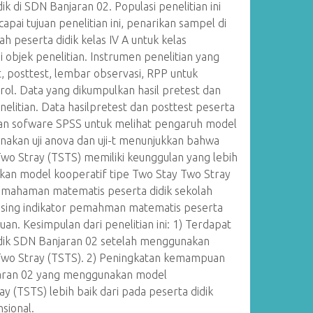
di SDN Banjaran 02. Populasi penelitian ini
pai tujuan penelitian ini, penarikan sampel di
h peserta didik kelas IV A untuk kelas
 objek penelitian. Instrumen penelitian yang
t, posttest, lembar observasi, RPP untuk
ol. Data yang dikumpulkan hasil pretest dan
nelitian. Data hasilpretest dan posttest peserta
tuan sofware SPSS untuk melihat pengaruh model
nakan uji anova dan uji-t menunjukkan bahwa
wo Stray (TSTS) memiliki keunggulan yang lebih
kan model kooperatif tipe Two Stay Two Stray
pemahaman matematis peserta didik sekolah
-masing indikator pemahman matematis peserta
uan. Kesimpulan dari penelitian ini: 1) Terdapat
ik SDN Banjaran 02 setelah menggunakan
Two Stray (TSTS). 2) Peningkatan kemampuan
aran 02 yang menggunakan model
y (TSTS) lebih baik dari pada peserta didik
sional.