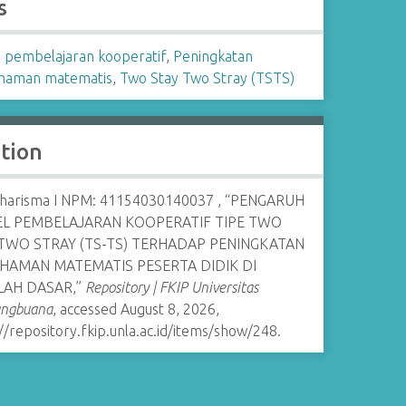
s
 pembelajaran kooperatif
,
Peningkatan
haman matematis
,
Two Stay Two Stray (TSTS)
ation
Kharisma I NPM: 41154030140037 , “PENGARUH
L PEMBELAJARAN KOOPERATIF TIPE TWO
 TWO STRAY (TS-TS) TERHADAP PENINGKATAN
HAMAN MATEMATIS PESERTA DIDIK DI
LAH DASAR,”
Repository | FKIP Universitas
angbuana
, accessed August 8, 2026,
//repository.fkip.unla.ac.id/items/show/248
.