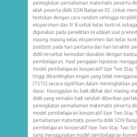
peningkatan pemahaman matematis peserta didik 
ialah peserta didik SDN Banjaran 02. Untuk menca
tentukan dengan cara random sehingga terpilihla
eksperimen dan IV B untuk kelas kontrol sebagai
digunakan pada penelitian ini adalah soal pretes
masing-masing kelas eksperimen dan kelas kontr
posttest pada hari pertama dan hari terakhir pe
didik tersebut kemudian dianalisis dengan ban
pembelajaran. Hasil pengujian hipotesis menggu
model pembelajaran kooperatif tipe Two Stay T
tinggi dibandingkan engan yang tidak mengguna
(TSTS) secara signifikan dalam meningkatkan 
dasar. Keunggulan itu baik dilihat dari masing
didik yang semakin baik setelah diberikan perlak
peningkatan pemahaman matematis peserta did
model pembelajaran kooperatif tipe Two Stay 
pemahaman matematis peserta didik SDN Banj
pembelajaran kooperatif tipe Two Stay Two Stra
yang menggunakan model pembelajaran konven