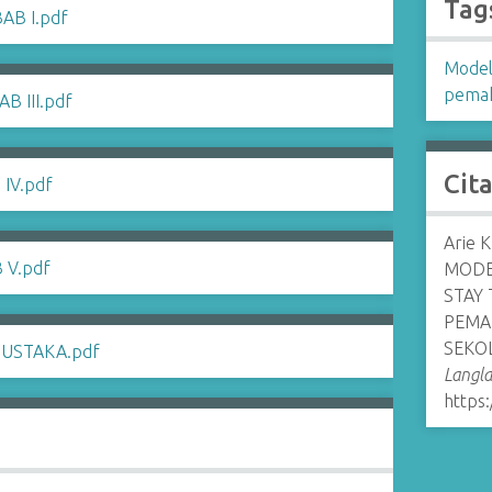
Tag
Model
pema
Cit
Arie 
MODE
STAY
PEMA
SEKO
Langl
https: