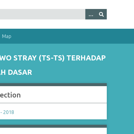
Map
WO STRAY (TS-TS) TERHADAP
AH DASAR
lection
- 2018