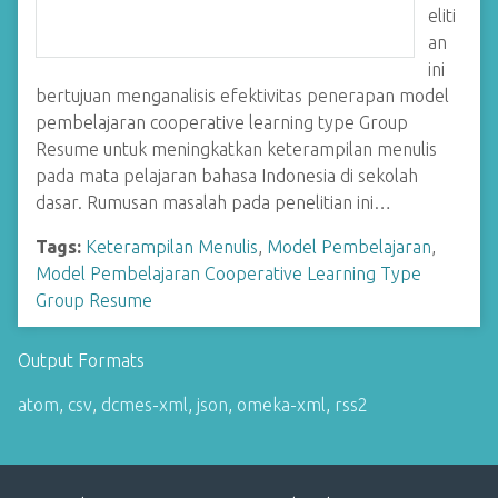
eliti
an
ini
bertujuan menganalisis efektivitas penerapan model
pembelajaran cooperative learning type Group
Resume untuk meningkatkan keterampilan menulis
pada mata pelajaran bahasa Indonesia di sekolah
dasar. Rumusan masalah pada penelitian ini…
Tags:
Keterampilan Menulis
,
Model Pembelajaran
,
Model Pembelajaran Cooperative Learning Type
Group Resume
Output Formats
atom
,
csv
,
dcmes-xml
,
json
,
omeka-xml
,
rss2